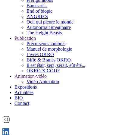
Préfigurations
Banks of...
End of biopic
ANGRIES
Oeil qui pleure le monde
Autoportrait imaginaire
The Height Beasts
Publication
Précurseurs sombres
Manuel de morphologie
Livres OKRO
Biffe & Branes OKRO
Il est était, sera, serait, eût été...
OKRO X CODE
Animation-vidéo
Vidéo Animation
Expositions
Actualités
BIO
Contact