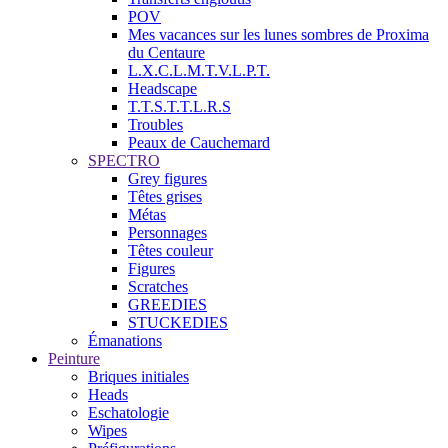
POV
Mes vacances sur les lunes sombres de Proxima
du Centaure
L.X.C.L.M.T.V.L.P.T.
Headscape
T.T.S.T.T.L.R.S
Troubles
Peaux de Cauchemard
SPECTRO
Grey figures
Têtes grises
Métas
Personnages
Têtes couleur
Figures
Scratches
GREEDIES
STUCKEDIES
Émanations
Peinture
Briques initiales
Heads
Eschatologie
Wipes