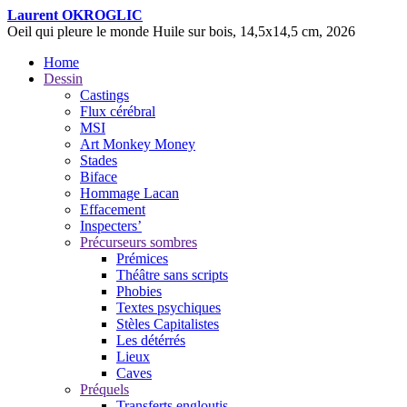
Laurent OKROGLIC
Oeil qui pleure le monde
Huile sur bois, 14,5x14,5 cm, 2026
Home
Dessin
Castings
Flux cérébral
MSI
Art Monkey Money
Stades
Biface
Hommage Lacan
Effacement
Inspecters’
Précurseurs sombres
Prémices
Théâtre sans scripts
Phobies
Textes psychiques
Stèles Capitalistes
Les détérrés
Lieux
Caves
Préquels
Transferts engloutis