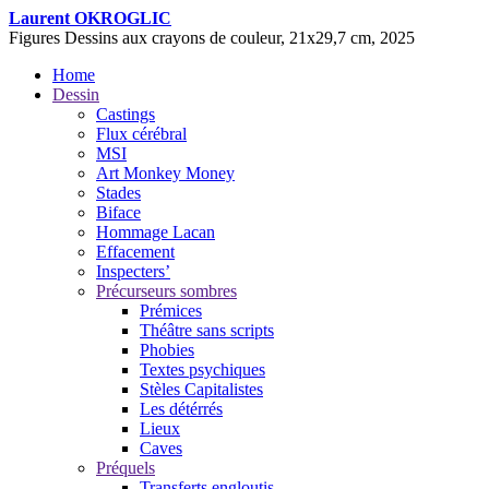
Laurent OKROGLIC
Figures
Dessins aux crayons de couleur, 21x29,7 cm, 2025
Home
Dessin
Castings
Flux cérébral
MSI
Art Monkey Money
Stades
Biface
Hommage Lacan
Effacement
Inspecters’
Précurseurs sombres
Prémices
Théâtre sans scripts
Phobies
Textes psychiques
Stèles Capitalistes
Les détérrés
Lieux
Caves
Préquels
Transferts engloutis