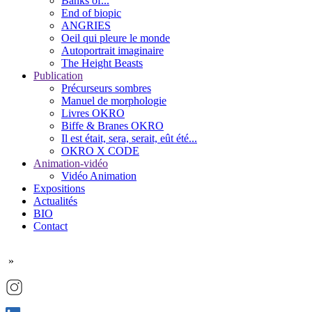
Banks of...
End of biopic
ANGRIES
Oeil qui pleure le monde
Autoportrait imaginaire
The Height Beasts
Publication
Précurseurs sombres
Manuel de morphologie
Livres OKRO
Biffe & Branes OKRO
Il est était, sera, serait, eût été...
OKRO X CODE
Animation-vidéo
Vidéo Animation
Expositions
Actualités
BIO
Contact
»