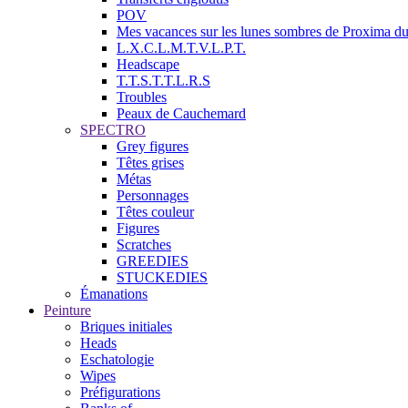
POV
Mes vacances sur les lunes sombres de Proxima d
L.X.C.L.M.T.V.L.P.T.
Headscape
T.T.S.T.T.L.R.S
Troubles
Peaux de Cauchemard
SPECTRO
Grey figures
Têtes grises
Métas
Personnages
Têtes couleur
Figures
Scratches
GREEDIES
STUCKEDIES
Émanations
Peinture
Briques initiales
Heads
Eschatologie
Wipes
Préfigurations